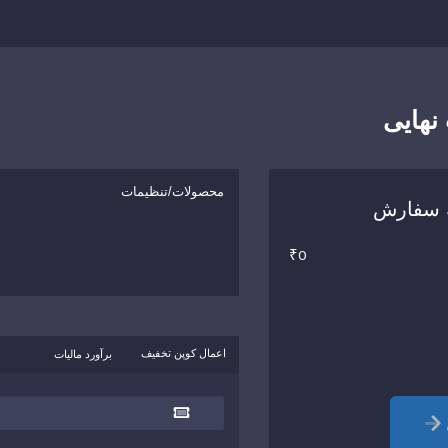
نهایی
محصولات/تنظیمات
 سفارش
₹0
اعمال کوپن تخفیف
برآورد مالیات